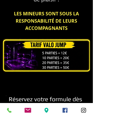
LES MINEURS SONT SOUS LA
RESPONSABILITÉ DE LEURS
ACCOMPAGNANTS
Réservez votre formule dès
maintenant
(Une fois votre
demande effectuée, merci de bien
vouloir attendre
notre