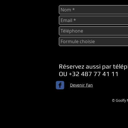
Réservez aussi par télé
OU +32 487 77 41 11
Devenir Fan
© Goolfy 