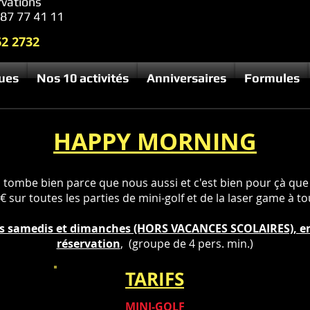
rvations
487 77 41 11
62 2732
ques
Nos 10 activités
Anniversaires
Formules
HAPPY MORNING
 tombe bien parce que nous aussi et c'est bien pour çà que l
 sur toutes les parties de mini-golf et de la laser game à to
es samedis et dimanches (HORS VACANCES SCOLAIRES), ent
réservation
, (groupe de 4 pers. min.)
TARIFS
MINI-GOLF