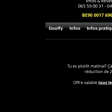
Infos & Rése
065 59 00 31 - 0
BE90 0017 69
Goolfy
Infos
Infos prati
Tu es plutôt matinal? Çà
réduction de 2€
Offre valable
tous l