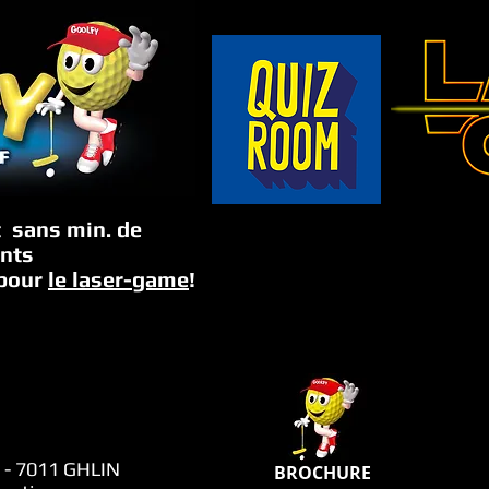
t sans min.
de
ants
pour
le laser-game
!
 - 7011
GHLIN
BROCHURE