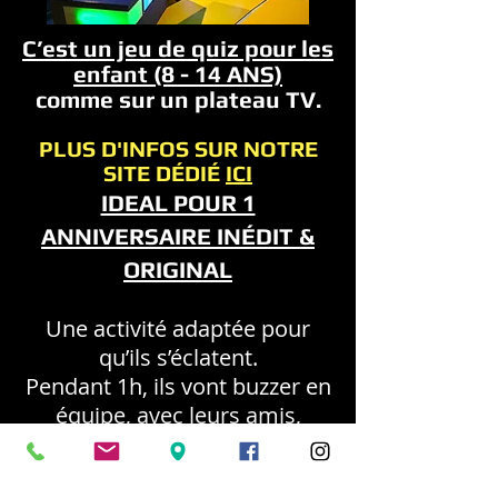
C’est un jeu de quiz pour les
e
nfant (8 - 14 ANS)
comme sur un plateau TV.
PLUS D'INFOS SUR NOTRE
SITE DÉDIÉ
ICI
IDEAL POUR 1
ANNIVERSAIRE INÉDIT &
ORIGINAL
Une activité
adaptée pour
qu’ils s’éclatent.
Pendant 1h, ils vont buzzer en
équipe, avec leurs amis,
cousins, fratrie et
complètement délirer.