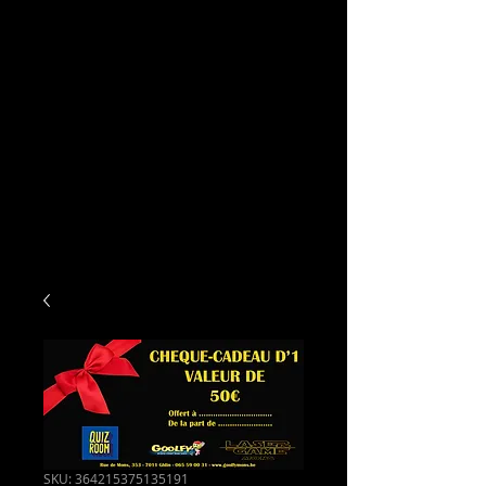
SKU: 364215375135191